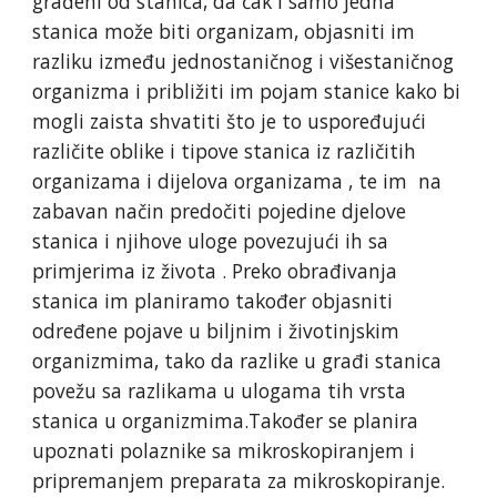
građeni od stanica, da čak i samo jedna
stanica može biti organizam, objasniti im
razliku između jednostaničnog i višestaničnog
organizma i približiti im pojam stanice kako bi
mogli zaista shvatiti što je to uspoređujući
različite oblike i tipove stanica iz različitih
organizama i dijelova organizama , te im na
zabavan način predočiti pojedine djelove
stanica i njihove uloge povezujući ih sa
primjerima iz života . Preko obrađivanja
stanica im planiramo također objasniti
određene pojave u biljnim i životinjskim
organizmima, tako da razlike u građi stanica
povežu sa razlikama u ulogama tih vrsta
stanica u organizmima.Također se planira
upoznati polaznike sa mikroskopiranjem i
pripremanjem preparata za mikroskopiranje.