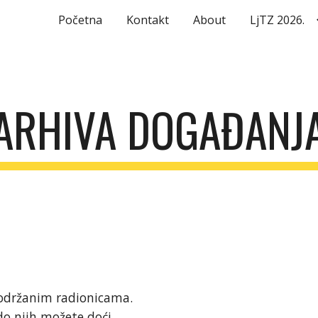
Početna
Kontakt
About
LjTZ 2026.
ip to main content
Skip to navigat
ARHIVA DOGAĐANJ
 održanim radionicama.
do njih možete doći