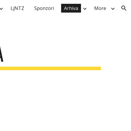
LjNTZ
Sponzori
Arhiva
More
ion
A