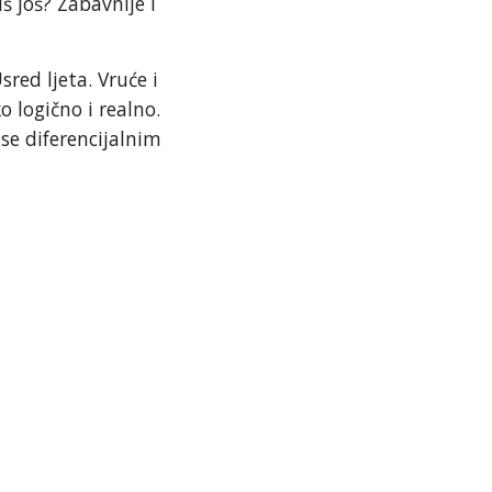
š još? Zabavnije i
d ljeta. Vruće i
o logično i realno.
 se diferencijalnim