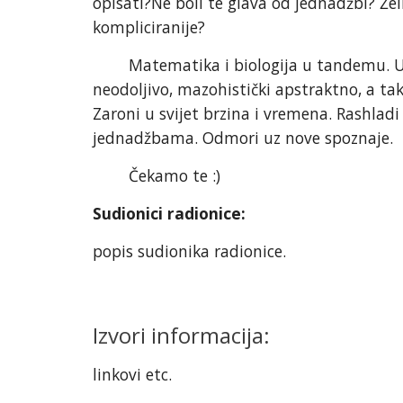
opisati?Ne boli te glava od jednadžbi? Želi
kompliciranije?
Matematika i biologija u tandemu. Usre
neodoljivo, mazohistički apstraktno, a tak
Zaroni u svijet brzina i vremena. Rashladi
jednadžbama. Odmori uz nove spoznaje.
Čekamo te :)
Sudionici radionice:
popis sudionika radionice.
Izvori informacija:
linkovi etc.