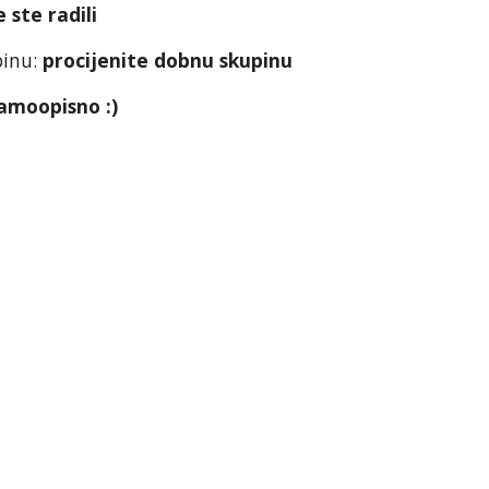
e ste radili
pinu:
procijenite dobnu skupinu
amoopisno :)