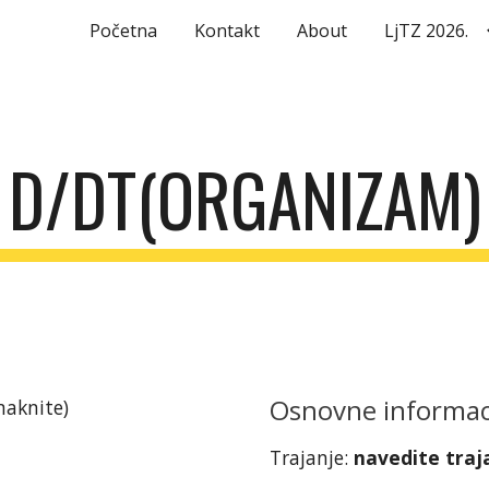
Početna
Kontakt
About
LjTZ 2026.
ip to main content
Skip to navigat
D/DT(ORGANIZAM)
Osnovne informaci
 maknite)
Trajanje:
navedite traj