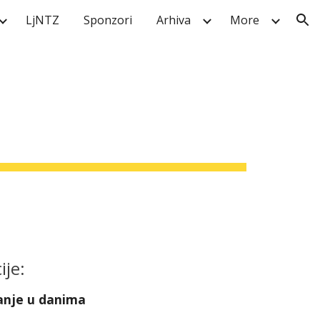
LjNTZ
Sponzori
Arhiva
More
ion
je:
anje u danima