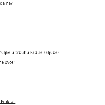
žda ne?
ječuljke u trbuhu kad se zaljube?
čne ovce?
 Fraktal!