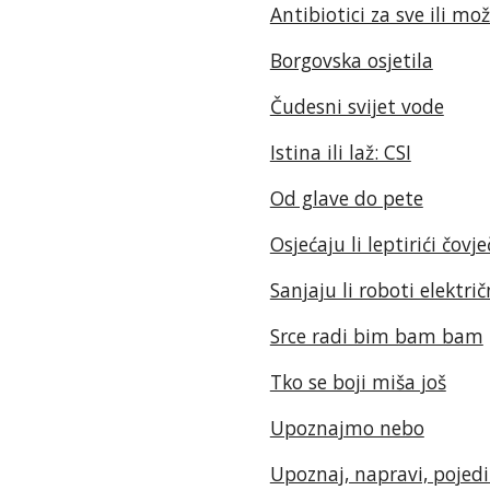
Antibiotici za sve ili mo
Borgovska osjetila
Čudesni svijet vode
Istina ili laž: CSI
Od glave do pete
Osjećaju li leptirići čov
Sanjaju li roboti elektri
Srce radi bim bam bam
Tko se boji miša još
Upoznajmo nebo
Upoznaj, napravi, pojedi