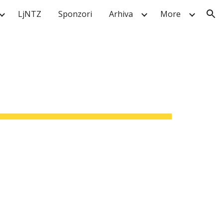
LjNTZ
Sponzori
Arhiva
More
ion