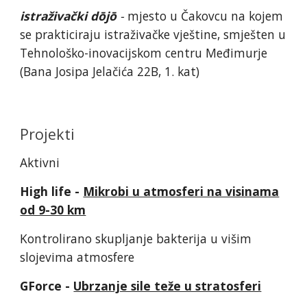
istraživački dōjō
-
mjesto u Čakovcu na kojem
se prakticiraju istraživačke vještine, smješten u
Tehnološko-inovacijskom centru Međimurje
(Bana Josipa Jelačića 22B, 1. kat)
Projekti
Aktivni
High life -
Mikrobi u atmosferi na visinama
od 9-30 km
Kontrolirano skupljanje bakterija u višim
slojevima atmosfere
GForce -
Ubrzanje sile teže u stratosferi