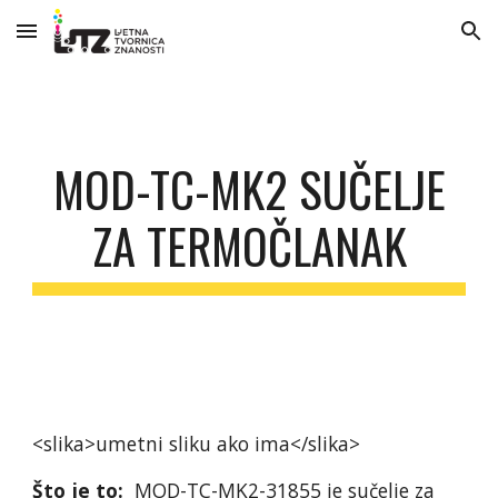
Skip to main content
Skip to navigation
MOD-TC-MK2 SUČELJE
ZA TERMOČLANAK
<slika>umetni sliku ako ima</slika>
Što je to:
MOD-TC-MK2-31855
je sučelje za