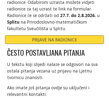
radionice. Odabirom uzrasta možete vidjeti
radionice za taj uzrast te link na formular.
Radionice će se održati od
2
7
.7. do 2.
8
.202
6
.
u
Splitu
na Prirodoslovno-matematičkom
fakultetu Sveučilišta u Splitu.
PRIJAVE NA RADIONICE
ČESTO POSTAVLJANA PITANJA
U tekstu koji slijedi nalaze se odgovori na sva
ostala pitanja vezana uz prijavu na Ljetnu
tvornicu znanosti.
Ako imate još pitanja ovdje su uključeni i
relevantni kontakti.