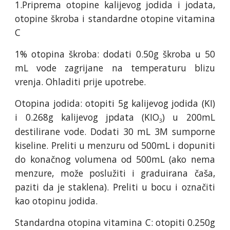
1.Priprema otopine kalijevog jodida i jodata,
otopine škroba i standardne otopine vitamina
C
1% otopina škroba: dodati 0.50g škroba u 50
mL vode zagrijane na temperaturu blizu
vrenja. Ohladiti prije upotrebe.
Otopina jodida: otopiti 5g kalijevog jodida (KI)
i 0.268g kalijevog jpdata (KIO
) u 200mL
3
destilirane vode. Dodati 30 mL 3M sumporne
kiseline. Preliti u menzuru od 500mL i dopuniti
do konačnog volumena od 500mL (ako nema
menzure, može poslužiti i graduirana čaša,
paziti da je staklena). Preliti u bocu i označiti
kao otopinu jodida.
Standardna otopina vitamina C: otopiti 0.250g