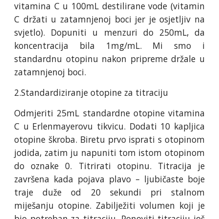
vitamina C u 100mL destilirane vode (vitamin
C držati u zatamnjenoj boci jer je osjetljiv na
svjetlo). Dopuniti u menzuri do 250mL, da
koncentracija bila 1mg/mL. Mi smo i
standardnu otopinu nakon pripreme držale u
zatamnjenoj boci.
2.Standardiziranje otopine za titraciju
Odmjeriti 25mL standardne otopine vitamina
C u Erlenmayerovu tikvicu. Dodati 10 kapljica
otopine škroba. Biretu prvo isprati s otopinom
jodida, zatim ju napuniti tom istom otopinom
do oznake 0. Titrirati otopinu. Titracija je
završena kada pojava plavo – ljubičaste boje
traje duže od 20 sekundi pri stalnom
miješanju otopine. Zabilježiti volumen koji je
bio potreban za titraciju. Ponoviti titraciju još