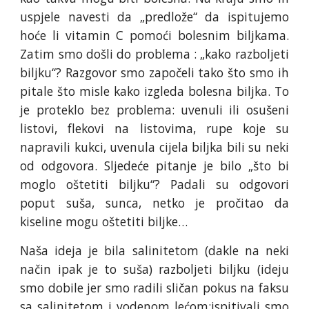
uspjele navesti da „predlože“ da ispitujemo
hoće li vitamin C pomoći bolesnim biljkama.
Zatim smo došli do problema : „kako razboljeti
biljku“? Razgovor smo započeli tako što smo ih
pitale što misle kako izgleda bolesna biljka. To
je proteklo bez problema: uvenuli ili osušeni
listovi, flekovi na listovima, rupe koje su
napravili kukci, uvenula cijela biljka bili su neki
od odgovora. Sljedeće pitanje je bilo „što bi
moglo oštetiti biljku“? Padali su odgovori
poput suša, sunca, netko je pročitao da
kiseline mogu oštetiti biljke…
Naša ideja je bila salinitetom (dakle na neki
način ipak je to suša) razboljeti biljku (ideju
smo dobile jer smo radili sličan pokus na faksu
sa salinitetom i vodenom lećom:ispitivali smo