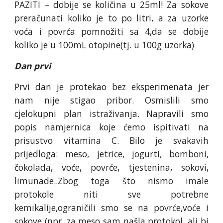
PAZITI – dobije se količina u 25ml! Za sokove
preračunati koliko je to po litri, a za uzorke
voća i povrća pomnožiti sa 4,da se dobije
koliko je u 100mL otopine(tj. u 100g uzorka)
Dan prvi
Prvi dan je protekao bez eksperimenata jer
nam nije stigao pribor. Osmislili smo
cjelokupni plan istraživanja. Napravili smo
popis namjernica koje ćemo ispitivati na
prisustvo vitamina C. Bilo je svakavih
prijedloga: meso, jetrice, jogurti, bomboni,
čokolada, voće, povrće, tjestenina, sokovi,
limunade..Zbog toga što nismo imale
protokole niti sve potrebne
kemikalije,ograničili smo se na povrće,voće i
sokove (npr. za meso sam našla protokol, ali bi