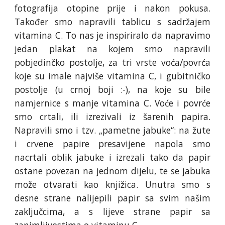
fotografija otopine prije i nakon pokusa.
Također smo napravili tablicu s sadržajem
vitamina C. To nas je inspiriralo da napravimo
jedan plakat na kojem smo napravili
pobjedinčko postolje, za tri vrste voća/povrća
koje su imale najviše vitamina C, i gubitničko
postolje (u crnoj boji :-), na koje su bile
namjernice s manje vitamina C. Voće i povrće
smo crtali, ili izrezivali iz šarenih papira.
Napravili smo i tzv. „pametne jabuke“: na žute
i crvene papire presavijene napola smo
nacrtali oblik jabuke i izrezali tako da papir
ostane povezan na jednom dijelu, te se jabuka
može otvarati kao knjižica. Unutra smo s
desne strane nalijepili papir sa svim našim
zaključcima, a s lijeve strane papir sa