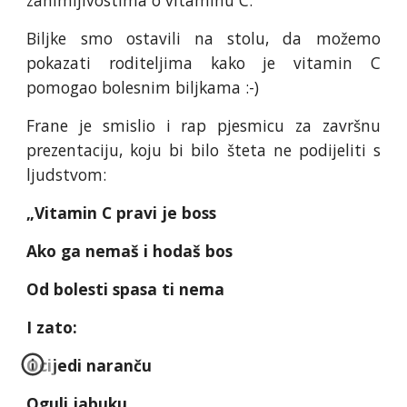
zanimljivostima o vitaminu C.
Biljke smo ostavili na stolu, da možemo
pokazati roditeljima kako je vitamin C
pomogao bolesnim biljkama :-)
Frane je smislio i rap pjesmicu za završnu
prezentaciju, koju bi bilo šteta ne podijeliti s
ljudstvom:
„Vitamin C pravi je boss
Ako ga nemaš i hodaš bos
Od bolesti spasa ti nema
I zato:
Ocijedi naranču
Oguli jabuku