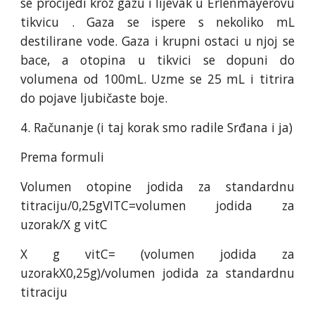
se procijedi kroz gazu i lijevak u Erlenmayerovu
tikvicu . Gaza se ispere s nekoliko mL
destilirane vode. Gaza i krupni ostaci u njoj se
bace, a otopina u tikvici se dopuni do
volumena od 100mL. Uzme se 25 mL i titrira
do pojave ljubičaste boje.
4. Računanje (i taj korak smo radile Srđana i ja)
Prema formuli
Volumen otopine jodida za standardnu
titraciju/0,25gVITC=volumen jodida za
uzorak/X g vitC
X g vitC= (volumen jodida za
uzorakX0,25g)/volumen jodida za standardnu
titraciju