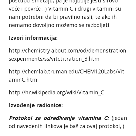
postupci smetaju, pa je najbolje jesti sirovo
voće i povrće :-) Vitamin C i drugi vitamini su
nam potrebni da bi pravilno rasli, te ako ih
nemamo dovoljno možemo se razboljeti.
Izvori informacija:
http://chemistry.about.com/od/demonstration
sexperiments/ss/vitctitration_3.htm
http://chemlab.truman.edu/CHEM120Labs/Vit
aminC.htm
http://hr.wikipedia.org/wiki/Vitamin_C
Izvođenje radionice:
Protokol za određivanje vitamina C:
(jedan
od navedenih linkova je baš za ovaj protokol, )