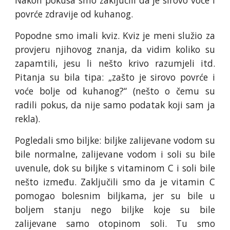
Nakon pokusa smo zaključili da je sirovo voće i
povrće zdravije od kuhanog.
Popodne smo imali kviz. Kviz je meni služio za
provjeru njihovog znanja, da vidim koliko su
zapamtili, jesu li nešto krivo razumjeli itd.
Pitanja su bila tipa: „zašto je sirovo povrće i
voće bolje od kuhanog?“ (nešto o čemu su
radili pokus, da nije samo podatak koji sam ja
rekla).
Pogledali smo biljke: biljke zalijevane vodom su
bile normalne, zalijevane vodom i soli su bile
uvenule, dok su biljke s vitaminom C i soli bile
nešto između. Zaključili smo da je vitamin C
pomogao bolesnim biljkama, jer su bile u
boljem stanju nego biljke koje su bile
zalijevane samo otopinom soli. Tu smo