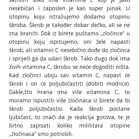
nesebičan i zaposlen je kao super junak. U
otopinu koju istražujemo dodamo otopinu
škroba. Škrob je također dobar dečko, ali se ne
zna braniti. Dok iz birete puštamo „zločince“ u
otopinu koju ispitujemo, oni žele napasti
škrob, ali vitamin C nesebično dođe do zločinca
i spriječi ga da udari škrob. Tako dugo dok ima
živih vitamina C, škrobu se neće dogoditi ništa.
Kad zločinci ubiju sav vitamin C, napast će
škrob i on će poljubičastiti (dobiti modrice).
Dakle,što hrana ima više vitamina C, to
moramo ispustiti više zločinaca iz birete da bi
škrob poljubičastio. Kada škrob postane
ljubičast, to znači da je reakcija gotova, te je
bitno zapisati koliko mililitara otopine
„zločinaca“ smo potrošili.