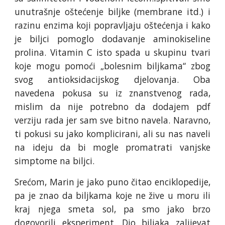
unutrašnje oštećenje biljke (membrane itd.) i
razinu enzima koji popravljaju oštećenja i kako
je biljci pomoglo dodavanje aminokiseline
prolina. Vitamin C isto spada u skupinu tvari
koje mogu pomoći „bolesnim biljkama“ zbog
svog antioksidacijskog djelovanja. Oba
navedena pokusa su iz znanstvenog rada,
mislim da nije potrebno da dodajem pdf
verziju rada jer sam sve bitno navela. Naravno,
ti pokusi su jako komplicirani, ali su nas naveli
na ideju da bi mogle promatrati vanjske
simptome na biljci.
Srećom, Marin je jako puno čitao enciklopedije,
pa je znao da biljkama koje ne žive u moru ili
kraj njega smeta sol, pa smo jako brzo
dogovorili eksperiment. Dio biljaka zalijevat