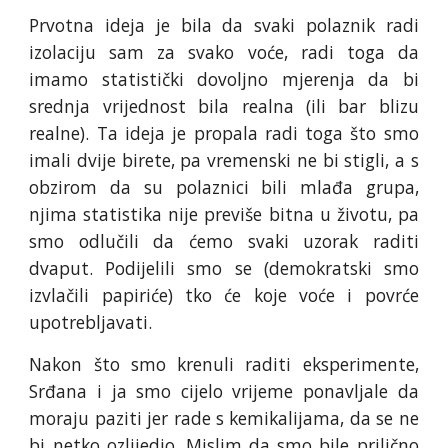
Prvotna ideja je bila da svaki polaznik radi
izolaciju sam za svako voće, radi toga da
imamo statistički dovoljno mjerenja da bi
srednja vrijednost bila realna (ili bar blizu
realne). Ta ideja je propala radi toga što smo
imali dvije birete, pa vremenski ne bi stigli, a s
obzirom da su polaznici bili mlađa grupa,
njima statistika nije previše bitna u životu, pa
smo odlučili da ćemo svaki uzorak raditi
dvaput. Podijelili smo se (demokratski smo
izvlačili papiriće) tko će koje voće i povrće
upotrebljavati.
Nakon što smo krenuli raditi eksperimente,
Srđana i ja smo cijelo vrijeme ponavljale da
moraju paziti jer rade s kemikalijama, da se ne
bi netko ozlijedio. Mislim da smo bile prilično