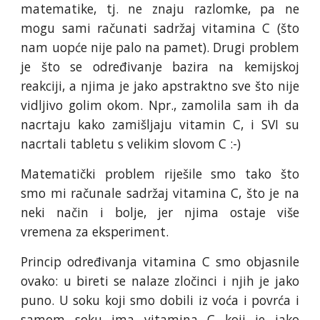
matematike, tj. ne znaju razlomke, pa ne
mogu sami računati sadržaj vitamina C (što
nam uopće nije palo na pamet). Drugi problem
je što se određivanje bazira na kemijskoj
reakciji, a njima je jako apstraktno sve što nije
vidljivo golim okom. Npr., zamolila sam ih da
nacrtaju kako zamišljaju vitamin C, i SVI su
nacrtali tabletu s velikim slovom C :-)
Matematički problem riješile smo tako što
smo mi računale sadržaj vitamina C, što je na
neki način i bolje, jer njima ostaje više
vremena za eksperiment.
Princip određivanja vitamina C smo objasnile
ovako: u bireti se nalaze zločinci i njih je jako
puno. U soku koji smo dobili iz voća i povrća i
samom soku ima vitamina C koji je jako