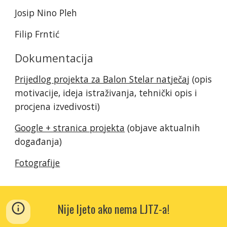
Josip Nino Pleh
Filip Frntić
Dokumentacija
Prijedlog projekta za Balon Stelar natječaj
(opis
motivacije, ideja istraživanja, tehnički opis i
procjena izvedivosti)
Google + stranica projekta
(objave aktualnih
događanja)
Fotografije
Nije ljeto ako nema LJTZ-a!