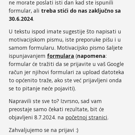
ne morate poslati isti dan kad ste ispunili
formular, ali
treba stići do nas zaključno sa
30
.
6
.202
4
.
U tekstu ispod imate sugestije što napisati u
motivacijskom pismu, iste preporuke pišu i u
samom formularu. Motivacijsko pismo šaljete
ispunjavanjem
formulara
(
napomena
:
formular će tražiti da se prijavite u vaš Google
račun jer njihovi formulari za upload datoteka
to općenito traže, ako ste već prijavljeni onda
se to pitanje neće pojaviti).
Napravili ste sve to? Izvrsno, sad vam
preostaje samo čekati rezultate, bit će
objavljeni
8
.7.202
4
. na
početnoj stranici
.
Zahvaljujemo se na prijavi :)