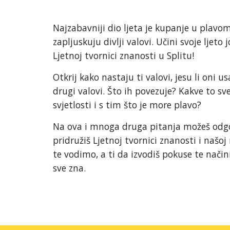
Najzabavniji dio ljeta je kupanje u plavo
zapljuskuju divlji valovi. Učini svoje ljeto 
Ljetnoj tvornici znanosti u Splitu!
Otkrij kako nastaju ti valovi, jesu li oni us
drugi valovi. Što ih povezuje? Kakve to sv
svjetlosti i s tim što je more plavo?
Na ova i mnoga druga pitanja možeš odgo
pridružiš Ljetnoj tvornici znanosti i našoj
te vodimo, a ti da izvodiš pokuse te načiniš
sve zna.