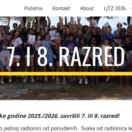
Početna
Kontakt
About
LjTZ 2026.
ip to main content
Skip to navigat
7
. I
8
. RAZRED
ke godine 202
5
./202
6
. završili
7
. ili
8
. razred!
 jednoj radionici od ponuđenih. Svaka od radionica ko