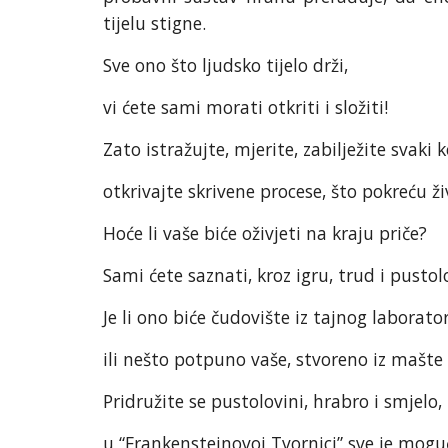
tijelu stigne.
Sve ono što ljudsko tijelo drži,
vi ćete sami morati otkriti i složiti!
Zato istražujte, mjerite, zabilježite svaki k
otkrivajte skrivene procese, što pokreću ži
Hoće li vaše biće oživjeti na kraju priče?
Sami ćete saznati, kroz igru, trud i pustolo
Je li ono biće čudovište iz tajnog laborator
ili nešto potpuno vaše, stvoreno iz mašte
Pridružite se pustolovini, hrabro i smjelo,
u “Frankensteinovoj Tvornici” sve je moguć