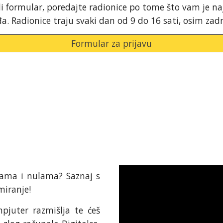
i formular, poredajte radionice po tome što vam je naj
iđa. Radionice traju svaki dan od 9 do 16 sati, osim za
Formular za prijavu
icama i nulama? Saznaj s
miranje!
pjuter razmišlja te ćeš