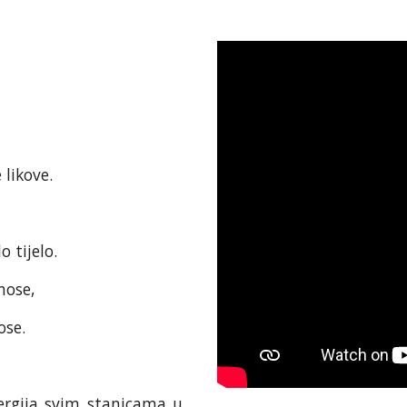
 likove.
o tijelo.
nose,
ose.
ergija svim stanicama u