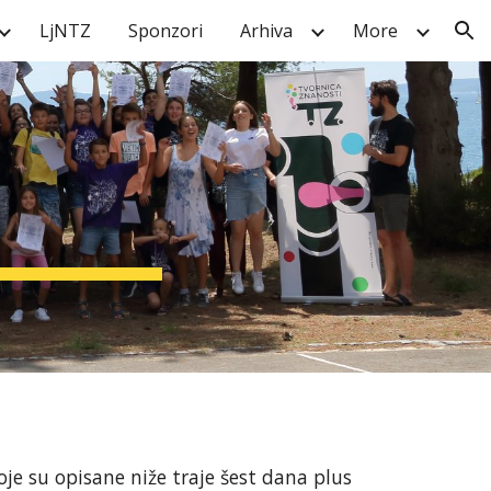
LjNTZ
Sponzori
Arhiva
More
ion
je su opisane niže traje šest dana plus