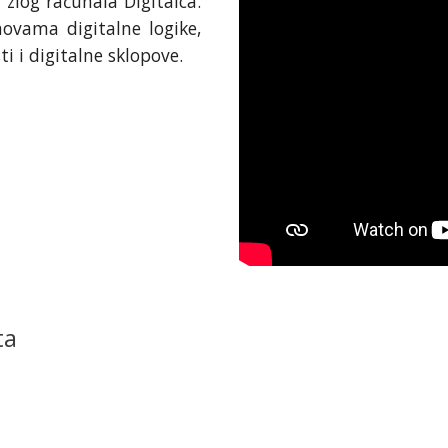
zlog računala Digitalca.
novama digitalne logike,
ti i digitalne sklopove.
ta