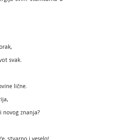
orak,
vot svak.
vine lične.
ija,
 i novog znanja?
e, stvarno i veselo!