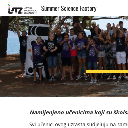
Summer Science Factory
Sk
Namijenjeno učenicima koji su škols
Svi učenici ovog uzrasta sudjeluju na
samo