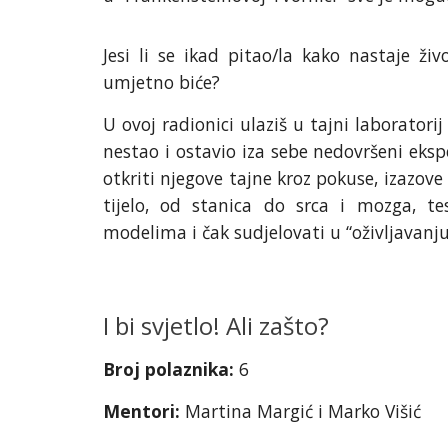
Jesi li se ikad pitao/la kako nastaje živ
umjetno biće?
U ovoj radionici ulaziš u tajni laboratorij
nestao i ostavio iza sebe nedovršeni eksp
otkriti njegove tajne kroz pokuse, izazove i
tijelo, od stanica do srca i mozga, test
modelima i čak sudjelovati u “oživljavanju
I bi svjetlo! Ali zašto?
Broj polaznika:
6
Mentori:
Martina Margić i Marko Višić