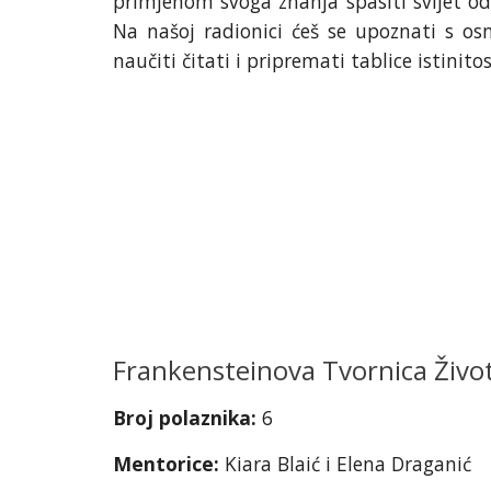
primjenom svoga znanja spasiti svijet od 
Na našoj radionici ćeš se upoznati s os
naučiti čitati i pripremati tablice istinitos
Frankensteinova Tvornica Živo
Broj polaznika:
6
Mentorice:
Kiara Blaić i Elena Draganić