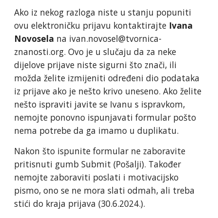
Ako iz nekog razloga niste u stanju popuniti
ovu elektroničku prijavu kontaktirajte
Ivana
Novosela
na ivan.novosel@tvornica-
znanosti.org. Ovo je u slučaju da za neke
dijelove prijave niste sigurni što znači, ili
možda želite izmijeniti određeni dio podataka
iz prijave ako je nešto krivo uneseno. Ako želite
nešto ispraviti javite se
Ivanu
s ispravkom,
nemojte ponovno ispunjavati formular pošto
nema potrebe da ga imamo u duplikatu.
Nakon što ispunite formular ne zaboravite
pritisnuti gumb Submit (Pošalji). Također
nemojte zaboraviti poslati i motivacijsko
pismo, ono se ne mora slati odmah, ali treba
stići do kraja prijava (
30
.
6
.202
4
.).