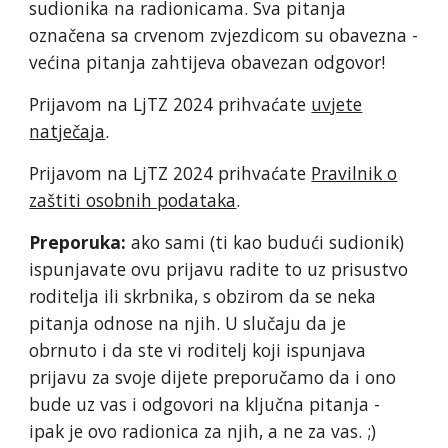
sudionika na radionicama. Sva pitanja
označena sa crvenom zvjezdicom su obavezna -
većina pitanja zahtijeva obavezan odgovor!
Prijavom na LjTZ 202
4
prihvaćate
uvjete
natječaja
.
Prijavom na LjTZ 202
4
prihvaćate
Pravilnik o
zaštiti osobnih podataka
.
Preporuka:
ako sami (ti kao budući sudionik)
ispunjavate ovu prijavu radite to uz prisustvo
roditelja ili skrbnika, s obzirom da se neka
pitanja odnose na njih. U slučaju da je
obrnuto i da ste vi roditelj koji ispunjava
prijavu za svoje dijete preporučamo da i ono
bude uz vas i odgovori na ključna pitanja -
ipak je ovo radionica za njih, a ne za vas. ;)