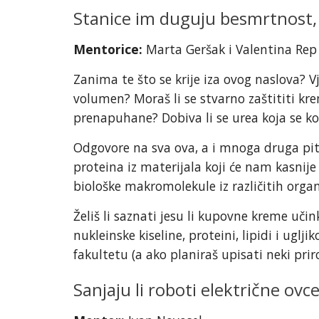
Stanice im duguju besmrtnost, K
Mentorice:
Marta Geršak i Valentina Rep
Zanima te što se krije iza ovog naslova? Vj
volumen? Moraš li se stvarno zaštititi kr
prenapuhane? Dobiva li se urea koja se ko
Odgovore na sva ova, a i mnoga druga pit
proteina iz materijala koji će nam kasnije
biološke makromolekule iz različitih organ
Želiš li saznati jesu li kupovne kreme učin
nukleinske kiseline, proteini, lipidi i uglj
fakultetu (a ako planiraš upisati neki prir
Sanjaju li roboti električne ovc