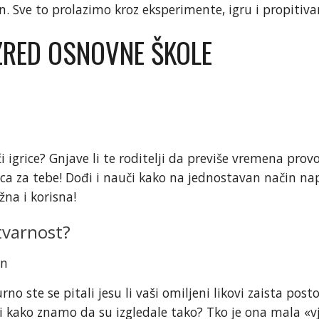
. Sve to prolazimo kroz eksperimente, igru i propitivanje
AZRED OSNOVNE ŠKOLE
 igrice? Gnjave li te roditelji da previše vremena prov
a za tebe! Dođi i nauči kako na jednostavan način napr
žna i korisna!
stvarnost?
in
ste se pitali jesu li vaši omiljeni likovi zaista postoja
i kako znamo da su izgledale tako? Tko je ona mala «vj