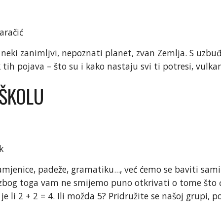
aračić
eki zanimljvi, nepoznati planet, zvan Zemlja. S uzbu
tih pojava – što su i kako nastaju svi ti potresi, vulkan
 ŠKOLU
k
zamjenice, padeže, gramatiku..., već ćemo se baviti s
zbog toga vam ne smijemo puno otkrivati o tome što će
e li 2 + 2 = 4. Ili možda 5? Pridružite se našoj grupi, p