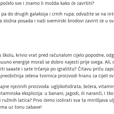
je počelo sve i znamo li možda kako će završiti?
 pa do drugih galaksija i crnih rupa; odvažite se na in
 složna posada i naši svemirski brodovi zavirit će u s
u školu, krivio vrat pred računalom cijelo popodne, odgl
uuuuno energije moraš se dobro najesti prije svega. Ali,
 saaate i sate trčanja po igralištu? Čitavu priču zapo
neobičnija zelena tvornica proizvodi hranu za cijeli svi
tajne njezinih proizvoda: ugljikohidrata, šećera, vitamin
taminska eksplozija: u banani, jagodi, ili naranči, i tk
ružinih latica? Prvo ćemo izolirati sva ta mirišljava ul
nama uz tonu zabave!