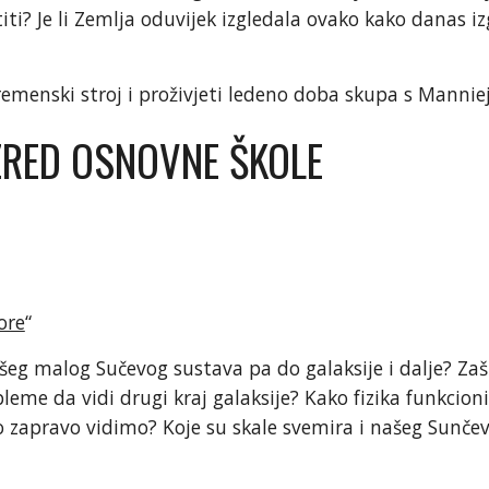
ti? Je li Zemlja oduvijek izgledala ovako kako danas i
remenski stroj i proživjeti ledeno doba skupa s Manni
AZRED OSNOVNE ŠKOLE
ore
“
g malog Sučevog sustava pa do galaksije i dalje? Zašto
eme da vidi drugi kraj galaksije? Kako fizika funkcion
zapravo vidimo? Koje su skale svemira i našeg Sunčev