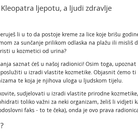
leopatra ljepotu, a ljudi zdravlje
eruješ li u to da postoje kreme za lice koje brišu godine
emom za sunčanje prilikom odlaska na plažu ili misliš 
risti u kozmetici od urina?
anja saznat ćeš u našoj radionici! Osim toga, upoznat
 poslužiti u izradi vlastite kozmetike. Objasnit ćemo ti
izama te koja je njihova uloga u ljudskom tijelu.
kovite, sudjelovati u izradi vlastite prirodne kozmetike,
ikohidrati toliko važni za neki organizam, želiš li vidjeti
odoslovni faks - to te čeka), onda je ovo prava radionic
e?