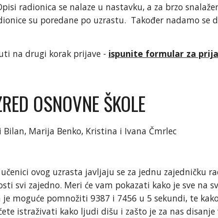
pisi radionica se nalaze u nastavku, a za brzo snalažen
ionice su poredane po uzrastu. Također nadamo se da s
uti na drugi korak prijave -
ispunite formular za prij
RAZRED OSNOVNE ŠKOLE
Bilan, Marija Benko, Kristina i Ivana Čmrlec
enici ovog uzrasta javljaju se za jednu zajedničku ra
osti svi zajedno. Meri će vam pokazati kako je sve na 
je moguće pomnožiti 9387 i 7456 u 5 sekundi, te kako z
e istraživati kako ljudi dišu i zašto je za nas disanje 