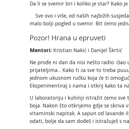
Da li se svemir širi i koliko je star? Kako 
Sve ovo i više, od naših najbižih susjeda
malo bolji pogled u svemir. Bit ćemo jedna
Pozor! Hrana u epruveti
Mentori:
Kristian Nakić i Danijel Škrtić
Ne prođe ni dan da nisi nešto radio: išao 
prijateljima... Kako ti za sve to treba pu
jednom ukusnom ručku koja će ti omogućiti
Eksperimentiraj s nama i otkrij kako ta naj
U laboratoriju i kuhinji istražit ćemo sve 
boja. Nakon što otkrijemo gdje se skriva vi
vitaminski napitak. A sapun od lavande ili 
odati, bolje da sam dođeš i istražuješ s 