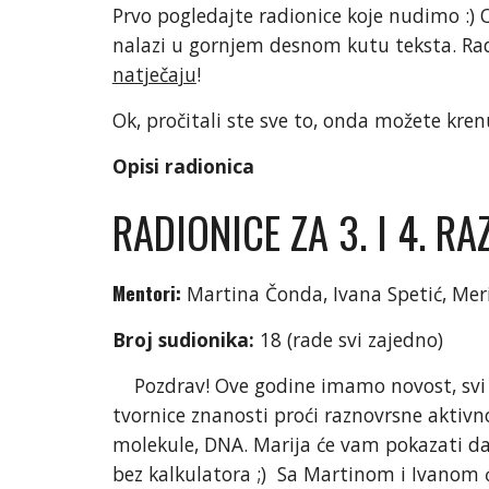
Prvo pogledajte radionice koje nudimo :) O
nalazi u gornjem desnom kutu teksta. Rad
natječaju
!
Ok, pročitali ste sve to, onda možete kren
Opisi radionica
RADIONICE ZA 3. I 4. 
Mentori:
Martina Čonda, Ivana Spetić, Meri 
Broj sudionika:
18 (rade svi zajedno)
Pozdrav! Ove godine imamo novost, svi uč
tvornice znanosti proći raznovrsne aktivn
molekule, DNA. Marija će vam pokazati da 
bez kalkulatora ;) Sa Martinom i Ivanom ćet