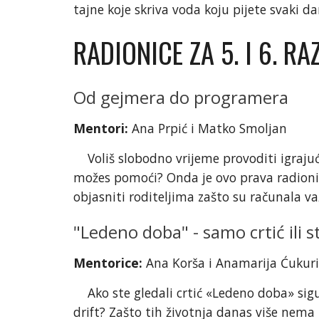
tajne koje skriva voda koju pijete svaki dan
RADIONICE ZA 5. I 6. R
Od gejmera do programera
Mentori:
Ana Prpić i Matko Smoljan
Voliš slobodno vrijeme provoditi igrajući
možes pomoći? Onda je ovo prava radionic
objasniti roditeljima zašto su računala va
"Ledeno doba" - samo crtić ili 
Mentorice:
Ana Korša i Anamarija Ćukur
Ako ste gledali crtić «Ledeno doba» sigurno 
drift? Zašto tih životnja danas više nema 