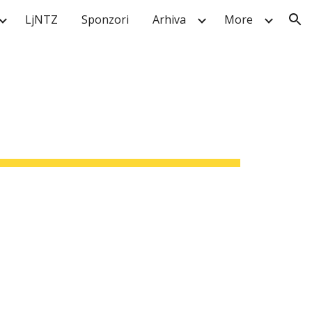
LjNTZ
Sponzori
Arhiva
More
ion