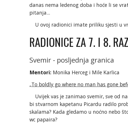
danas nema ledenog doba i hoće li se vrati
pitanja...
U ovoj radionici imate priliku sjesti u v
RADIONICE ZA 7. I 8. R
Svemir - posljednja granica
Mentori:
Monika Herceg i Mile Karlica
„
To boldly go where no man has gone bef
Uvijek vas je zanimao svemir, sve od naše
bi stvarnom kapetanu Picardu radilo probl
skalama? Kada gledamo u noćno nebo što 
wc papaira?