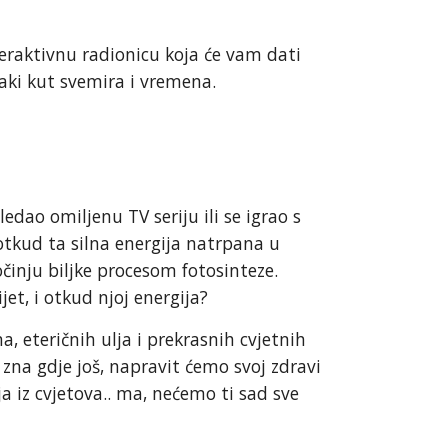
teraktivnu radionicu koja će vam dati
vaki kut svemira i vremena.
edao omiljenu TV seriju ili se igrao s
 otkud ta silna energija natrpana u
činju biljke procesom fotosinteze.
jet, i otkud njoj energija?
a, eteričnih ulja i prekrasnih cvjetnih
o zna gdje još, napravit ćemo svoj zdravi
ja iz cvjetova.. ma, nećemo ti sad sve