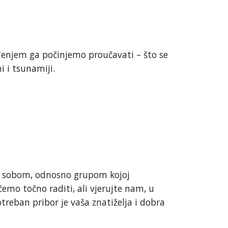
đenjem ga počinjemo proučavati – što se
i i tsunamiji.
ami sobom, odnosno grupom kojoj
mo točno raditi, ali vjerujte nam, u
otreban pribor je vaša znatiželja i dobra